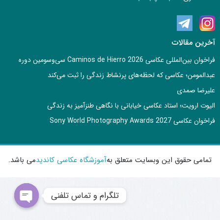
آخرین مقالات
فراخوان بین‌المللی عکاسی Caminos de Hierro 2026 سی‌وسومین دوره
عبدالمومن؛ عکاسی که لحظه‌های پرنشاط زندگی را ثبت می‌کند
علیرضا صمدی
الیوت ارویت؛ استاد عکاسی خیابانی با نگاهی طنزآمیز به زندگی
فراخوان عکاسی Sony World Photography Awards 2027
تمامی حقوق این وبسایت متعلق به
آموزشگاه عکاسی کاندید
می باشد.
تلگرام و تماس تلفنی
en chaty