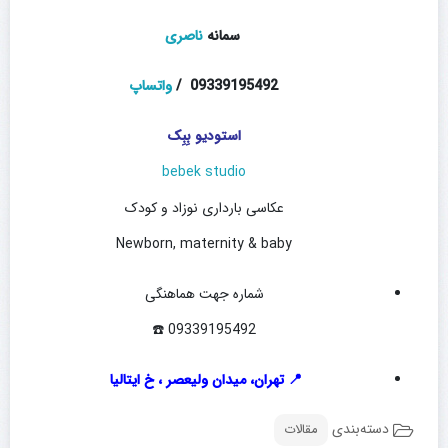
سمانه
ناصری
09339195492 /
واتساپ
استودیو بِبِک
bebek studio
عکاسی بارداری نوزاد و کودک
Newborn, maternity & baby
شماره جهت هماهنگی
09339195492 ☎️
📍 تهران، میدان ولیعصر ، خ ایتالیا
دسته‌بندی
مقالات