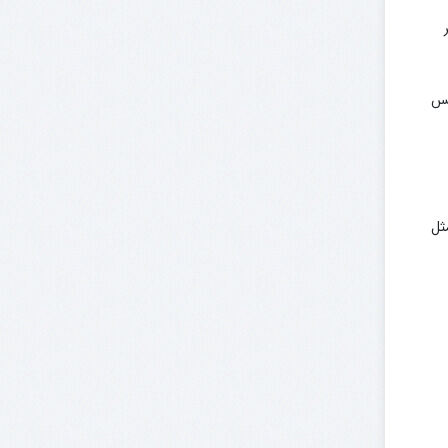
کس
ثل